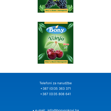
Telefoni za narudžbe
+387 (0)35 363 371
+387 (0)35 808 641
• e-mail:
info@bonysokovi.ba