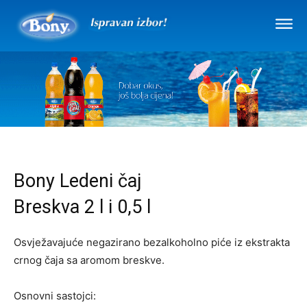
Bony Ledeni čaj
Breskva 2 l i 0,5 l
Osvježavajuće negazirano bezalkoholno piće iz ekstrakta
crnog čaja sa aromom breskve.
Osnovni sastojci: