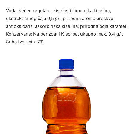
Voda, šećer, regulator kiselosti: limunska kiselina,
ekstrakt crnog čaja 0,5 g/l, prirodna aroma breskve,
antioksidans: askorbinska kiselina, prirodna boja karamel.
Konzervans: Na‑benzoat i K‑sorbat ukupno max. 0,4 g/l.
Suha tvar min. 7%.